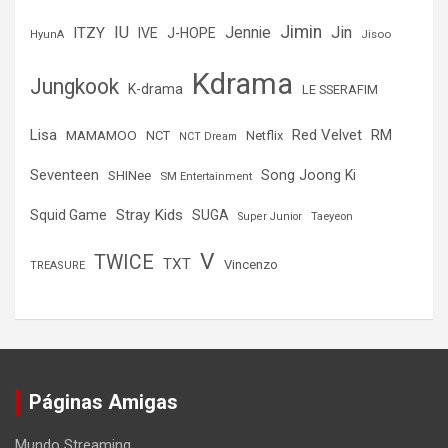
Jimin
IU
Jin
ITZY
Jennie
IVE
J-HOPE
Jisoo
HyunA
Kdrama
Jungkook
K-drama
LE SSERAFIM
Lisa
Red Velvet
RM
MAMAMOO
NCT
Netflix
NCT Dream
Seventeen
Song Joong Ki
SHINee
SM Entertainment
Stray Kids
Squid Game
SUGA
Super Junior
Taeyeon
V
TWICE
TXT
Vincenzo
TREASURE
Páginas Amigas
Mundo Streaming