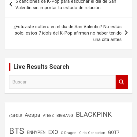
5 canciones de K-Pop para escuchar el día de San
de
Valentín sin importar tu estado de relación
entradas
¿Estuviste soltero en el día de San Valentín? No estás
solo: estos 7 idols del K-Pop afirman no haber tenido
una cita antes
Live Results Search
B
u
s
c
a
r
BLACKPINK
Aespa
(G)I-DLE
ATEEZ
BIGBANG
BTS
EXO
GOT7
ENHYPEN
G-Dragon
Girls’ Generation