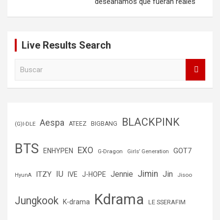
desearíamos que fueran reales
Live Results Search
B
u
s
c
a
r
BLACKPINK
Aespa
(G)I-DLE
ATEEZ
BIGBANG
BTS
EXO
GOT7
ENHYPEN
G-Dragon
Girls’ Generation
Jimin
IU
Jin
ITZY
Jennie
IVE
J-HOPE
Jisoo
HyunA
Kdrama
Jungkook
K-drama
LE SSERAFIM