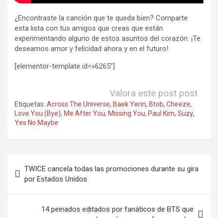
¿Encontraste la canción que te queda bien? Comparte
esta lista con tus amigos que creas que están
experimentando alguno de estos asuntos del corazón. ¡Te
deseamos amor y felicidad ahora y en el futuro!
[elementor-template id=»6265″]
Valora este post post
Etiquetas:
Across The Universe
,
Baek Yerin
,
Btob
,
Cheeze
,
Love You (Bye)
,
Me After You
,
Missing You
,
Paul Kim
,
Suzy
,
Yes No Maybe
Navegación
TWICE cancela todas las promociones durante su gira
de
por Estados Unidos
entradas
14 peinados editados por fanáticos de BTS que