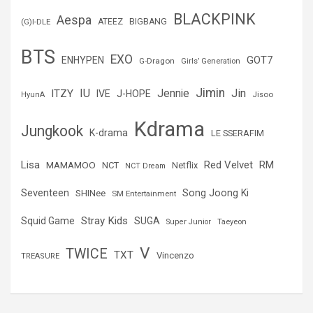
r
BLACKPINK
Aespa
(G)I-DLE
ATEEZ
BIGBANG
BTS
EXO
GOT7
ENHYPEN
G-Dragon
Girls’ Generation
Jimin
IU
Jin
ITZY
Jennie
IVE
J-HOPE
Jisoo
HyunA
Kdrama
Jungkook
K-drama
LE SSERAFIM
Lisa
Red Velvet
RM
MAMAMOO
NCT
Netflix
NCT Dream
Seventeen
Song Joong Ki
SHINee
SM Entertainment
Stray Kids
Squid Game
SUGA
Super Junior
Taeyeon
V
TWICE
TXT
Vincenzo
TREASURE