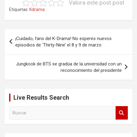
Valora este post post
Etiquetas:
Kdrama
Navegación
¡Cuidado, fans del K-Drama! No esperes nuevos
de
episodios de ‘Thirty-Nine’ el 8 y 9 de marzo
entradas
Jungkook de BTS se gradúa de la universidad con un
reconocimiento del presidente
Live Results Search
B
u
s
c
a