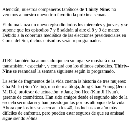
Atención, nuestros compañeros fanáticos de
Thirty-Nine
: no
veremos a nuestro nuevo trío favorito la próxima semana.
El drama lanza un nuevo episodio todos los miércoles y jueves, y se
supone que los episodios 7 y 8 saldrán al aire el 8 y 9 de marzo.
Debido a la cobertura mediática de las elecciones presidenciales en
Corea del Sur, dichos episodios serán reprogramados.
JTBC también ha anunciado que en su lugar se mostrará una
transmisión ~especial~, y contará con los últimos episodios.
Thirty-
Nine
se reanudará la semana siguiente según lo programado.
La serie de fragmentos de la vida cuenta la historia de tres mujeres:
Cha Mi Jo (Son Ye Jin), una dermatóloga; Jung Chan Young (Jeon
Mi Do), profesor de actuación; y Jang Joo Hee (Kim Ji Hyun),
gerente de cosméticos. Han sido amigos desde el segundo año de la
escuela secundaria y han pasado juntos por los altibajos de la vida.
Ahora que los tres se acercan a los 40, las luchas son aún más
difíciles de enfrentar, pero pueden estar seguros de que su amistad
sigue siendo sólida.