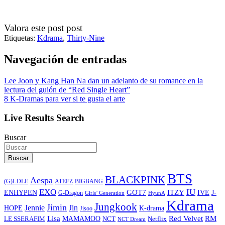
Valora este post post
Etiquetas:
Kdrama
,
Thirty-Nine
Navegación de entradas
Lee Joon y Kang Han Na dan un adelanto de su romance en la
lectura del guión de “Red Single Heart”
8 K-Dramas para ver si te gusta el arte
Live Results Search
Buscar
Buscar
BTS
BLACKPINK
Aespa
ATEEZ
BIGBANG
(G)I-DLE
EXO
IU
ITZY
ENHYPEN
GOT7
IVE
J-
G-Dragon
Girls’ Generation
HyunA
Kdrama
Jungkook
Jimin
Jin
Jennie
HOPE
K-drama
Jisoo
Lisa
Red Velvet
RM
MAMAMOO
NCT
LE SSERAFIM
Netflix
NCT Dream