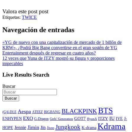
Valora este post post
Etiquetas:
TWICE
Navegación de entradas
«YG de nuevo con una capitalización de mercado de 1 billón de
KRW», ¿Podrá Big Bang convertirse en el gran sostén de YG
Entertainment después de regresar en cuatro años?
12 veces que Yuna de ITZY mostró su figura y proporciones
impecables
Live Results Search
Buscar
Buscar
BTS
BLACKPINK
Aespa
ATEEZ
BIGBANG
(G)I-DLE
EXO
IU
ITZY
ENHYPEN
GOT7
IVE
J-
G-Dragon
Girls’ Generation
HyunA
Kdrama
Jungkook
Jimin
Jin
Jennie
HOPE
K-drama
Jisoo