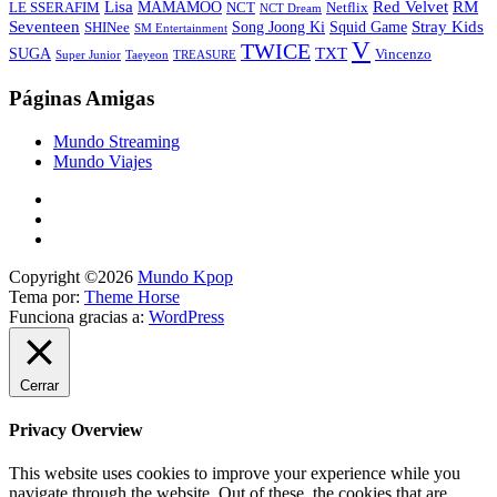
Lisa
Red Velvet
RM
MAMAMOO
NCT
LE SSERAFIM
Netflix
NCT Dream
Stray Kids
Seventeen
Song Joong Ki
SHINee
Squid Game
SM Entertainment
V
TWICE
TXT
SUGA
Vincenzo
Super Junior
Taeyeon
TREASURE
Páginas Amigas
Mundo Streaming
Mundo Viajes
Copyright ©2026
Mundo Kpop
Tema por:
Theme Horse
Funciona gracias a:
WordPress
Cerrar
Privacy Overview
This website uses cookies to improve your experience while you
navigate through the website. Out of these, the cookies that are