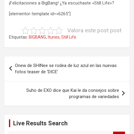
¡Felicitaciones a BigBang! ¿Ya escuchaste «Still Life»?
[elementor-template id=»6265″]
Valora este post post
Etiquetas:
BIGBANG
,
Itunes
,
Still Life
Navegación
Onew de SHINee se rodea de luz azul en las nuevas
de
fotos teaser de ‘DICE’
entradas
Suho de EXO dice que Kai le da consejos sobre
programas de variedades
Live Results Search