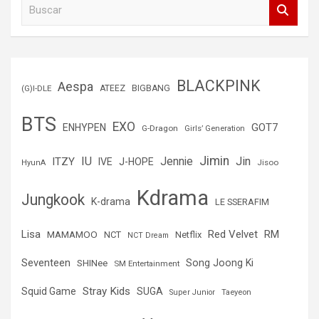
B
u
s
c
a
r
BLACKPINK
Aespa
(G)I-DLE
ATEEZ
BIGBANG
BTS
EXO
GOT7
ENHYPEN
G-Dragon
Girls’ Generation
Jimin
IU
Jin
ITZY
Jennie
IVE
J-HOPE
Jisoo
HyunA
Kdrama
Jungkook
K-drama
LE SSERAFIM
Lisa
Red Velvet
RM
MAMAMOO
NCT
Netflix
NCT Dream
Seventeen
Song Joong Ki
SHINee
SM Entertainment
Stray Kids
Squid Game
SUGA
Super Junior
Taeyeon