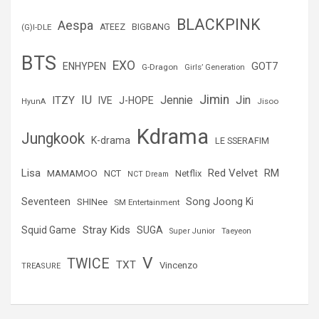
a
r
BLACKPINK
Aespa
(G)I-DLE
ATEEZ
BIGBANG
BTS
EXO
GOT7
ENHYPEN
G-Dragon
Girls’ Generation
Jimin
IU
Jin
ITZY
Jennie
IVE
J-HOPE
Jisoo
HyunA
Kdrama
Jungkook
K-drama
LE SSERAFIM
Lisa
Red Velvet
RM
MAMAMOO
NCT
Netflix
NCT Dream
Seventeen
Song Joong Ki
SHINee
SM Entertainment
Stray Kids
Squid Game
SUGA
Super Junior
Taeyeon
V
TWICE
TXT
Vincenzo
TREASURE