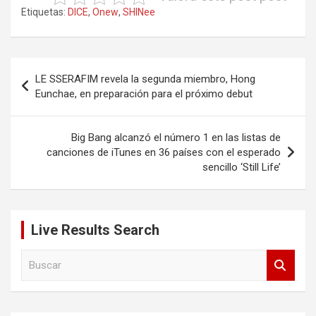
Etiquetas:
DICE
,
Onew
,
SHINee
Navegación
LE SSERAFIM revela la segunda miembro, Hong
de
Eunchae, en preparación para el próximo debut
entradas
Big Bang alcanzó el número 1 en las listas de
canciones de iTunes en 36 países con el esperado
sencillo ‘Still Life’
Live Results Search
B
u
s
c