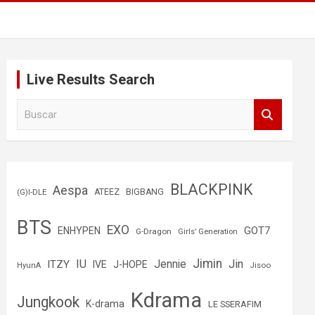
Live Results Search
B
u
s
c
a
r
BLACKPINK
Aespa
(G)I-DLE
ATEEZ
BIGBANG
BTS
EXO
GOT7
ENHYPEN
G-Dragon
Girls’ Generation
Jimin
IU
Jin
ITZY
Jennie
IVE
J-HOPE
Jisoo
HyunA
Kdrama
Jungkook
K-drama
LE SSERAFIM