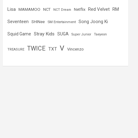
Lisa
Red Velvet
RM
MAMAMOO
NCT
Netflix
NCT Dream
Seventeen
Song Joong Ki
SHINee
SM Entertainment
Stray Kids
Squid Game
SUGA
Super Junior
Taeyeon
V
TWICE
TXT
Vincenzo
TREASURE