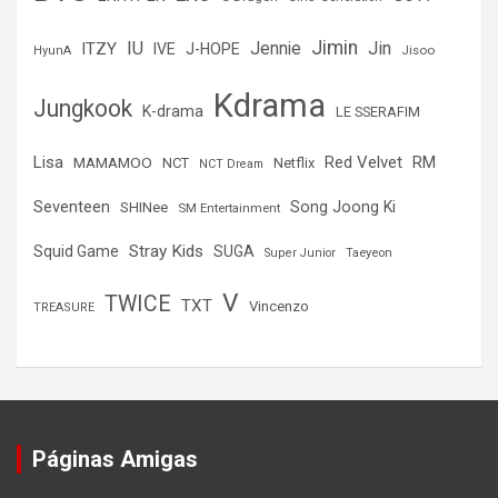
Jimin
IU
Jin
ITZY
Jennie
IVE
J-HOPE
Jisoo
HyunA
Kdrama
Jungkook
K-drama
LE SSERAFIM
Lisa
Red Velvet
RM
MAMAMOO
NCT
Netflix
NCT Dream
Seventeen
Song Joong Ki
SHINee
SM Entertainment
Stray Kids
Squid Game
SUGA
Super Junior
Taeyeon
V
TWICE
TXT
Vincenzo
TREASURE
Páginas Amigas