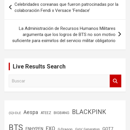
Celebridades coreanas que fueron patrocinadas por la
de
colaboración Fendi x Versace ‘Fendace’
entradas
La Administración de Recursos Humanos Militares
argumenta que los logros de BTS no son motivo
suficiente para eximirlos del servicio militar obligatorio
Live Results Search
B
u
s
c
a
r
BLACKPINK
Aespa
(G)I-DLE
ATEEZ
BIGBANG
BTS
EXO
GOT7
ENHYPEN
G-Dragon
Girls’ Generation