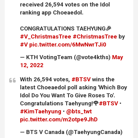
received 26,594 votes on the Idol
ranking app Choeaedol.
CONGRATULATIONS TAEHYUNG🎉
#V_ChristmasTree
#ChristmasTree
by
#V
pic.twitter.com/6MwNwrTJi0
— KTH VotingTeam (@vote4kths)
May
12, 2022
With 26,594 votes,
#BTSV
wins the
latest Choeaedol poll asking 'Which Boy
Idol Do You Want To Give Roses To'.
Congratulations Taehyung!🌹
#BTSV
•
#KimTaehyung
•
@bts_twt
pic.twitter.com/m2otpe9JhD
— BTS V Canada (@TaehyungCanada)