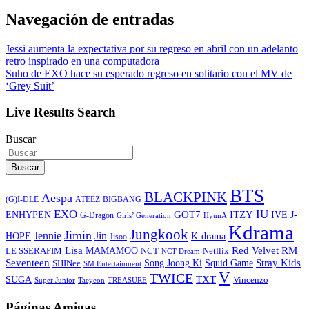
Navegación de entradas
Jessi aumenta la expectativa por su regreso en abril con un adelanto
retro inspirado en una computadora
Suho de EXO hace su esperado regreso en solitario con el MV de
‘Grey Suit’
Live Results Search
Buscar
Buscar
BTS
BLACKPINK
Aespa
ATEEZ
BIGBANG
(G)I-DLE
EXO
IU
ITZY
ENHYPEN
GOT7
IVE
J-
G-Dragon
Girls’ Generation
HyunA
Kdrama
Jungkook
Jimin
Jin
Jennie
HOPE
K-drama
Jisoo
Lisa
Red Velvet
RM
MAMAMOO
NCT
LE SSERAFIM
Netflix
NCT Dream
Stray Kids
Seventeen
Song Joong Ki
SHINee
Squid Game
SM Entertainment
V
TWICE
TXT
SUGA
Vincenzo
Super Junior
Taeyeon
TREASURE
Páginas Amigas