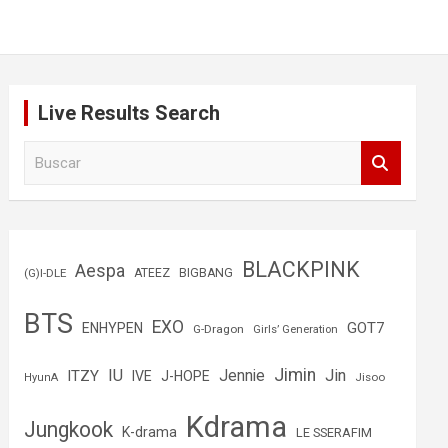
Live Results Search
B
u
s
c
a
r
BLACKPINK
Aespa
(G)I-DLE
ATEEZ
BIGBANG
BTS
EXO
GOT7
ENHYPEN
G-Dragon
Girls’ Generation
Jimin
IU
Jin
ITZY
Jennie
IVE
J-HOPE
Jisoo
HyunA
Kdrama
Jungkook
K-drama
LE SSERAFIM