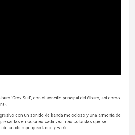
um ‘Grey Suit’, con el sencillo principal del álbum, así como
nt».
rogresivo con un sonido de banda melodioso y una armonía de
a expresar las emociones cada vez más coloridas que se
 de un «tiempo gris» largo y vacío.