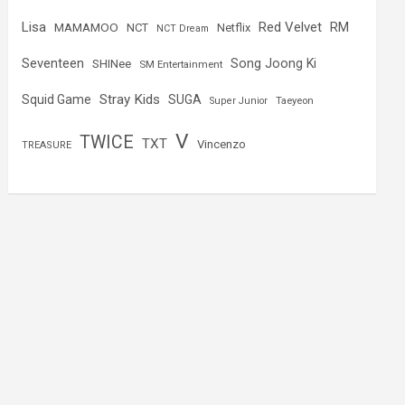
Lisa
Red Velvet
RM
MAMAMOO
NCT
Netflix
NCT Dream
Seventeen
Song Joong Ki
SHINee
SM Entertainment
Stray Kids
Squid Game
SUGA
Super Junior
Taeyeon
V
TWICE
TXT
Vincenzo
TREASURE