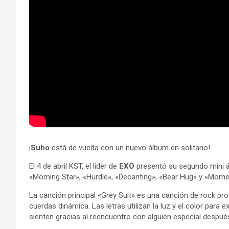
¡
Suho
está de vuelta con un nuevo álbum en solitario!
El 4 de abril KST, el líder de
EXO
presentó su segundo mini álb
«Morning Star», «Hurdle», «Decanting», «Bear Hug» y «Mome
La canción principal «Grey Suit» es una canción de rock p
cuerdas dinámica. Las letras utilizan la luz y el color par
sienten gracias al reencuentro con alguien especial después