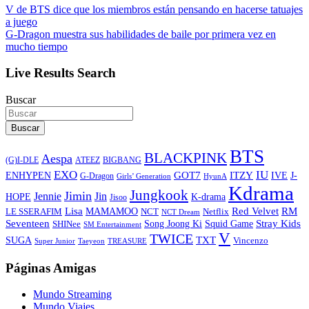
V de BTS dice que los miembros están pensando en hacerse tatuajes
a juego
G-Dragon muestra sus habilidades de baile por primera vez en
mucho tiempo
Live Results Search
Buscar
Buscar
BTS
BLACKPINK
Aespa
ATEEZ
BIGBANG
(G)I-DLE
EXO
IU
ITZY
ENHYPEN
GOT7
IVE
J-
G-Dragon
Girls’ Generation
HyunA
Kdrama
Jungkook
Jimin
Jin
Jennie
HOPE
K-drama
Jisoo
Lisa
Red Velvet
RM
MAMAMOO
NCT
LE SSERAFIM
Netflix
NCT Dream
Stray Kids
Seventeen
Song Joong Ki
SHINee
Squid Game
SM Entertainment
V
TWICE
TXT
SUGA
Vincenzo
Super Junior
Taeyeon
TREASURE
Páginas Amigas
Mundo Streaming
Mundo Viajes