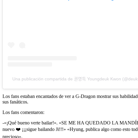
Una publicación compartida de 권영득 Youngdeuk Kwon (@deu
Los fans estaban encantados de ver a G-Dragon mostrar sus habilidades
sus fanáticos.
Los fans comentaron:
-«¡Qué bueno verte bailar!». «SE ME HA QUEDADO LA MANDÍBU
nuevo ❤️ ¡¡¡sigue bailando Ji!!!» «Hyung, publica algo como esto todo
precioso».