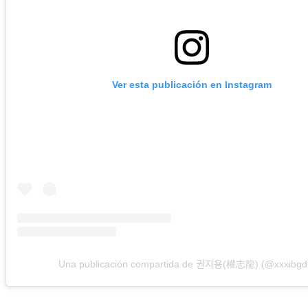
Ver esta publicación en Instagram
Una publicación compartida de 권지용(權志龍) (@xxxibgd