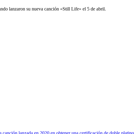
o lanzaron su nueva canción «Still Life» el 5 de abril.
 canción lanzada en 2020 en obtener una certificación de doble plati