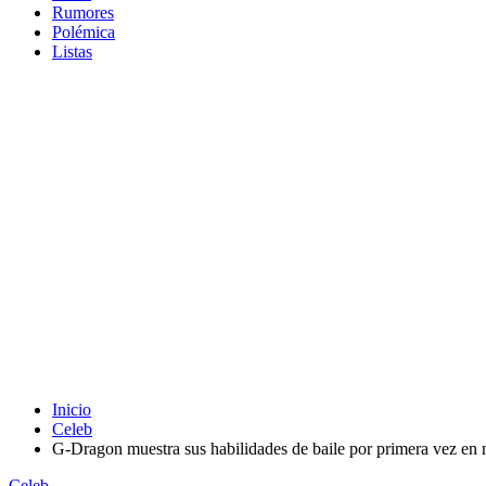
Rumores
Polémica
Listas
Inicio
Celeb
G-Dragon muestra sus habilidades de baile por primera vez en
Celeb