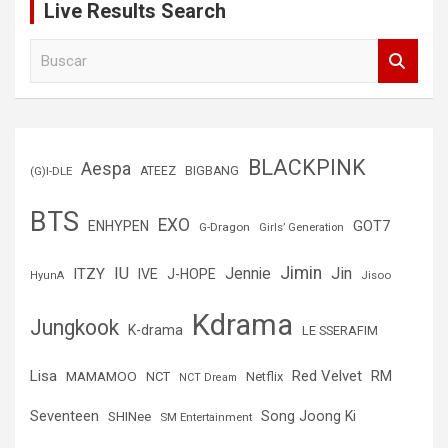
Live Results Search
B
u
s
c
a
r
BLACKPINK
Aespa
(G)I-DLE
ATEEZ
BIGBANG
BTS
EXO
GOT7
ENHYPEN
G-Dragon
Girls’ Generation
Jimin
IU
Jin
ITZY
Jennie
IVE
J-HOPE
Jisoo
HyunA
Kdrama
Jungkook
K-drama
LE SSERAFIM
Lisa
Red Velvet
RM
MAMAMOO
NCT
Netflix
NCT Dream
Seventeen
Song Joong Ki
SHINee
SM Entertainment