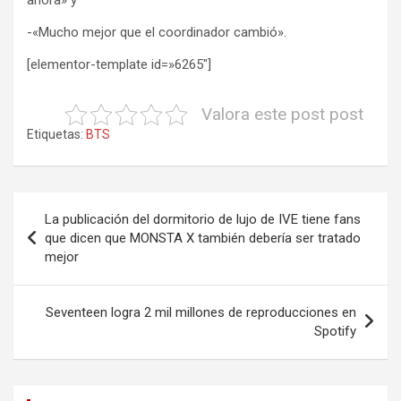
ahora» y
-«Mucho mejor que el coordinador cambió».
[elementor-template id=»6265″]
Valora este post post
Etiquetas:
BTS
Navegación
La publicación del dormitorio de lujo de IVE tiene fans
de
que dicen que MONSTA X también debería ser tratado
mejor
entradas
Seventeen logra 2 mil millones de reproducciones en
Spotify