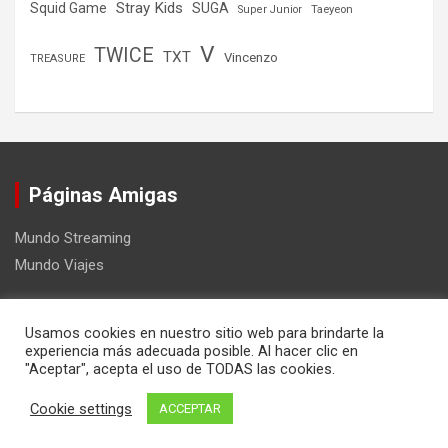
Stray Kids
Squid Game
SUGA
Super Junior
Taeyeon
V
TWICE
TXT
Vincenzo
TREASURE
Páginas Amigas
Mundo Streaming
Mundo Viajes
Usamos cookies en nuestro sitio web para brindarte la
experiencia más adecuada posible. Al hacer clic en
"Aceptar", acepta el uso de TODAS las cookies.
Copyright ©2026
Mundo Kpop
Tema por:
Theme Horse
Cookie settings
ACCEPTAR
Funciona gracias a:
WordPress