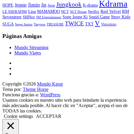
Kdrama
Jungkook
Jimin
Jin
Jennie
HOPE
K-drama
Jisoo
Lisa
Red Velvet
RM
MAMAMOO
NCT
LE SSERAFIM
Netflix
NCT Dream
Stray Kids
Seventeen
Song Joong Ki
SHINee
Squid Game
SM Entertainment
V
TWICE
TXT
SUGA
Vincenzo
Super Junior
Taeyeon
TREASURE
Páginas Amigas
Mundo Streaming
Mundo Viajes
Copyright ©2026
Mundo Kpop
Tema por:
Theme Horse
Funciona gracias a:
WordPress
Usamos cookies en nuestro sitio web para brindarte la experiencia
más adecuada posible. Al hacer clic en "Aceptar", acepta el uso de
TODAS las cookies.
Cookie settings
ACCEPTAR