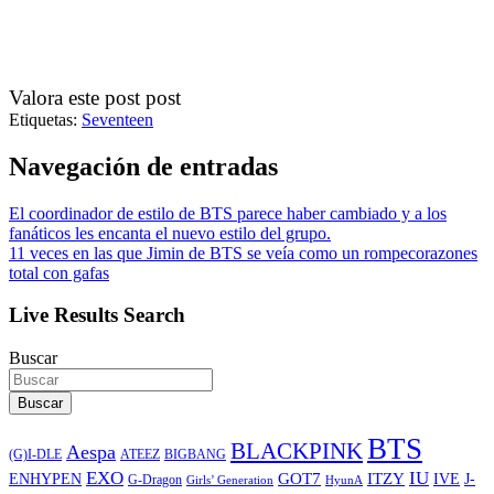
Valora este post post
Etiquetas:
Seventeen
Navegación de entradas
El coordinador de estilo de BTS parece haber cambiado y a los
fanáticos les encanta el nuevo estilo del grupo.
11 veces en las que Jimin de BTS se veía como un rompecorazones
total con gafas
Live Results Search
Buscar
Buscar
BTS
BLACKPINK
Aespa
ATEEZ
BIGBANG
(G)I-DLE
EXO
IU
ITZY
ENHYPEN
GOT7
IVE
J-
G-Dragon
Girls’ Generation
HyunA