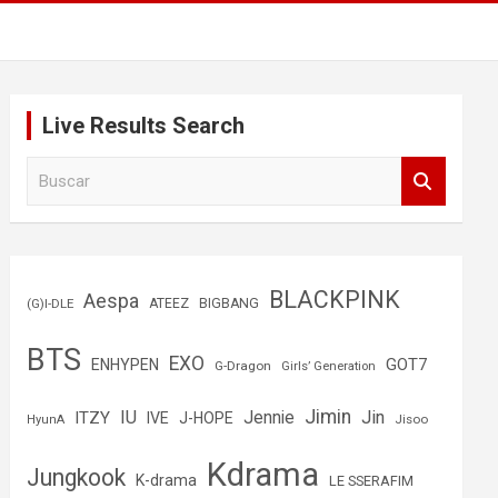
Live Results Search
B
u
s
c
a
r
BLACKPINK
Aespa
(G)I-DLE
ATEEZ
BIGBANG
BTS
EXO
GOT7
ENHYPEN
G-Dragon
Girls’ Generation
Jimin
IU
Jin
ITZY
Jennie
IVE
J-HOPE
Jisoo
HyunA
Kdrama
Jungkook
K-drama
LE SSERAFIM