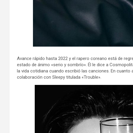
Avance rápido hasta 2022 y el rapero coreano está de regr
estado de ánimo «serio y sombrío». Él le dice a Cosmopolita
la vida cotidiana cuando escribió las canciones. En cuanto 
colaboración con Sleepy titulada «Trouble».