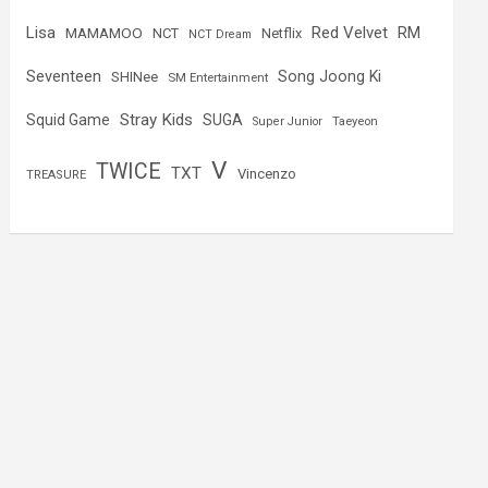
Lisa
Red Velvet
RM
MAMAMOO
NCT
Netflix
NCT Dream
Seventeen
Song Joong Ki
SHINee
SM Entertainment
Stray Kids
Squid Game
SUGA
Super Junior
Taeyeon
V
TWICE
TXT
Vincenzo
TREASURE