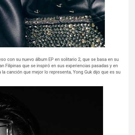
eso con su nuevo álbum EP en solitario 2, que se basa en su
n Filipinas que se inspiró en sus experiencias pasadas y en
a la canción que mejor lo representa, Yong Guk dijo que es su