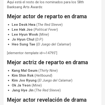
Aquí está el resto de los nominados para los 58th
Baeksang Arts Awards:
Mejor actor de reparto en drama
Lee Deok Hwa
(
The Red Sleeve
)
Lee Hak Joo
(
Political Fever
)
Lee Hyun Wook
(
Mine
)
Jo Hyun Chul
(
D.P.
)
Heo Sung Tae
(
El Juego del Calamar
)
[elementor-template id=»14795″]
Mejor actriz de reparto en drama
Kang Mal Geum
(
Thirty Nine
)
Kim Shin Rok
(
Hellbound
)
Kim Joo Ryung
(
El Juego del Calamar
)
Ok Ja Yeon
(
Mine
)
Jang Hye Jin
(
The Red Sleeve
)
Mejor actor revelación de drama