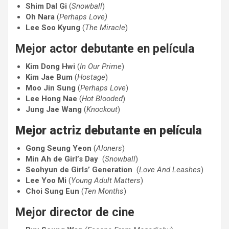
Shim Dal Gi
(
Snowball
)
Oh Nara
(
Perhaps Love)
Lee Soo Kyung
(
The
Miracle
)
Mejor actor debutante en película
Kim Dong Hwi
(
In Our Prime
)
Kim Jae Bum
(
Hostage
)
Moo Jin Sung
(
Perhaps Love
)
Lee Hong Nae
(
Hot Blooded
)
Jung Jae Wang
(
Knockout
)
Mejor actriz debutante en película
Gong Seung Yeon
(
Aloners
)
Min Ah
de
Girl’s Day
(
Snowball
)
Seohyun de Girls’ Generation
(
Love And Leashes
)
Lee Yoo Mi
(
Young Adult Matters
)
Choi Sung Eun
(
Ten Months
)
Mejor director de cine