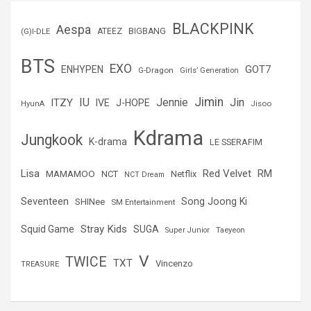
a
r
BLACKPINK
Aespa
(G)I-DLE
ATEEZ
BIGBANG
BTS
EXO
GOT7
ENHYPEN
G-Dragon
Girls’ Generation
Jimin
IU
Jin
ITZY
Jennie
IVE
J-HOPE
Jisoo
HyunA
Kdrama
Jungkook
K-drama
LE SSERAFIM
Lisa
Red Velvet
RM
MAMAMOO
NCT
Netflix
NCT Dream
Seventeen
Song Joong Ki
SHINee
SM Entertainment
Stray Kids
Squid Game
SUGA
Super Junior
Taeyeon
V
TWICE
TXT
Vincenzo
TREASURE