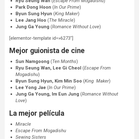
Ryu Seung Wan
(
Escape From Mogadishu
)
Park Dong Hoon
(
In Our Prime
)
Byun Sung Hyun
(
King Maker
)
Lee Jang Hoo
(
The
Miracle
)
Jung Ga Young
(
Romance Without Love
)
[elementor-template id=»6273″]
Mejor guionista de cine
Sun Namgoong
(
Ten Months
)
Ryu Seung Wan, Lee Gi Cheol
(
Escape From
Mogadishu
)
Byun Sung Hyun, Kim Min Soo
(
King Maker
)
Lee Yong Jae
(
In Our Prime
)
Jung Ga Young, Im Eun Jung
(
Romance Without
Love
)
La mejor película
Miracle
Escape From Mogadishu
Sewing Sisters