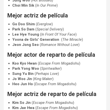
Jung Woo
(
Hot Blooded
)
Choi Min Sik
(
In Our Prime
)
Mejor actriz de película
Go Doo Shim
(
Everglow
)
Park So Dam
(
Special Delivery
)
Lee Hye Young
(
In Front Of Your Face
)
Yoona
de
Girls’ Generation
(
The
Miracle
)
Jeon Jong Seo
(
Romance Without Love
)
Mejor actor de reparto de película
Koo Kyo Hwan
(
Escape From Mogadishu
)
Park Yong Woo
(
Spiritwalker
)
Sung Yu Bin
(
Perhaps Love
)
Jo Woo Jin
(
King Maker
)
Heo Jun Ho
(
Escape From Mogadishu
)
Mejor actriz de reparto de película
Kim So Jin
(
Escape From Mogadishu
)
Kim Jae Hwa
(
Escape From Mogadishu
)