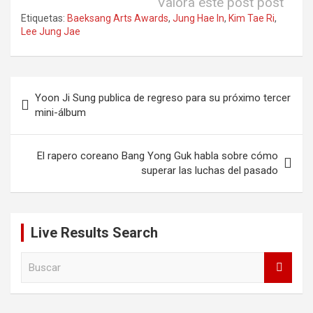
Valora este post post
Etiquetas:
Baeksang Arts Awards
,
Jung Hae In
,
Kim Tae Ri
,
Lee Jung Jae
Navegación
Yoon Ji Sung publica de regreso para su próximo tercer
de
mini-álbum
entradas
El rapero coreano Bang Yong Guk habla sobre cómo
superar las luchas del pasado
Live Results Search
B
u
s
c