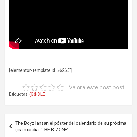
[elementor-template id=»6265″]
Valora este post post
Etiquetas:
(G)I-DLE
Navegación
The Boyz lanzan el póster del calendario de su próxima
de
gira mundial ‘THE B-ZONE’