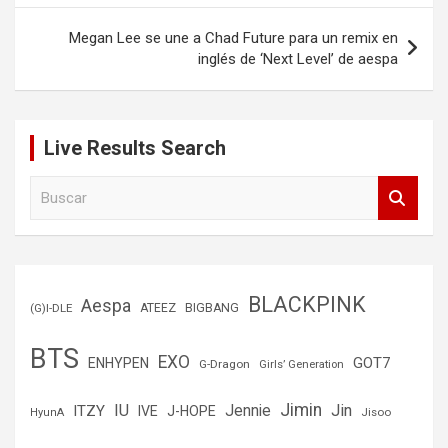
entradas
Megan Lee se une a Chad Future para un remix en
inglés de ‘Next Level’ de aespa
Live Results Search
B
u
s
c
a
r
BLACKPINK
Aespa
(G)I-DLE
ATEEZ
BIGBANG
BTS
EXO
GOT7
ENHYPEN
G-Dragon
Girls’ Generation
Jimin
IU
Jin
ITZY
Jennie
IVE
J-HOPE
Jisoo
HyunA