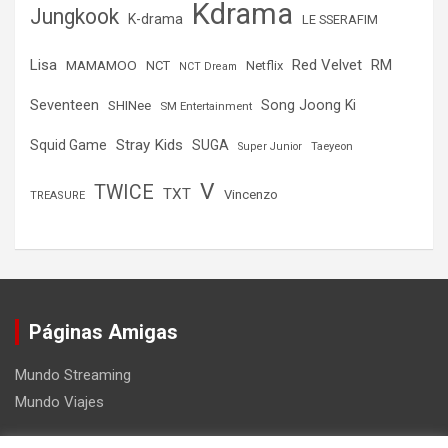
Kdrama
Jungkook
K-drama
LE SSERAFIM
Lisa
Red Velvet
RM
MAMAMOO
NCT
Netflix
NCT Dream
Seventeen
Song Joong Ki
SHINee
SM Entertainment
Stray Kids
Squid Game
SUGA
Super Junior
Taeyeon
V
TWICE
TXT
Vincenzo
TREASURE
Páginas Amigas
Mundo Streaming
Mundo Viajes