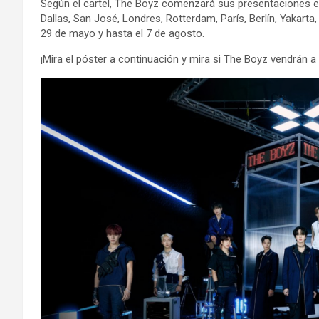
Según el cartel, The Boyz comenzará sus presentaciones e
Dallas, San José, Londres, Rotterdam, París, Berlín, Yakarta
29 de mayo y hasta el 7 de agosto.
¡Mira el póster a continuación y mira si The Boyz vendrán a 