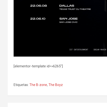
[elementor-template id=»6265″]
Etiquetas:
The B-zone
,
The Boyz