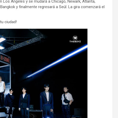
n Los Ángeles y se mudará a Chicago, Newark, Atlanta,
, Bangkok y finalmente regresará a Seúl. La gira comenzará el
tu ciudad!