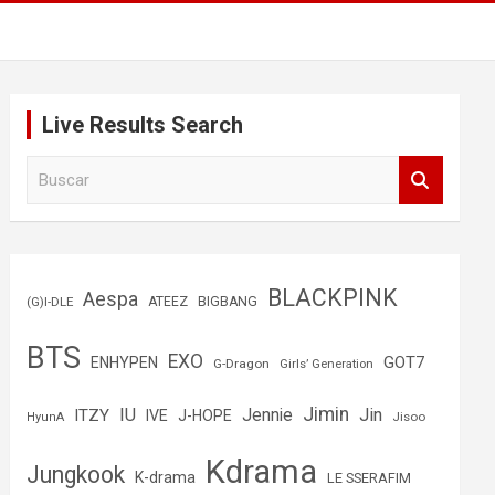
Live Results Search
B
u
s
c
a
r
BLACKPINK
Aespa
(G)I-DLE
ATEEZ
BIGBANG
BTS
EXO
GOT7
ENHYPEN
G-Dragon
Girls’ Generation
Jimin
IU
Jin
ITZY
Jennie
IVE
J-HOPE
Jisoo
HyunA
Kdrama
Jungkook
K-drama
LE SSERAFIM