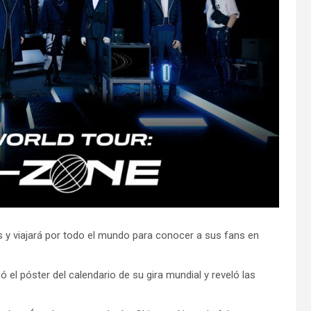
 y viajará por todo el mundo para conocer a sus fans en
 el póster del calendario de su gira mundial y reveló las