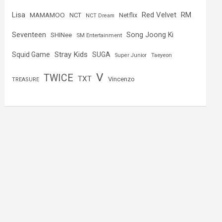
Lisa
Red Velvet
RM
MAMAMOO
NCT
Netflix
NCT Dream
Seventeen
Song Joong Ki
SHINee
SM Entertainment
Stray Kids
Squid Game
SUGA
Super Junior
Taeyeon
V
TWICE
TXT
Vincenzo
TREASURE