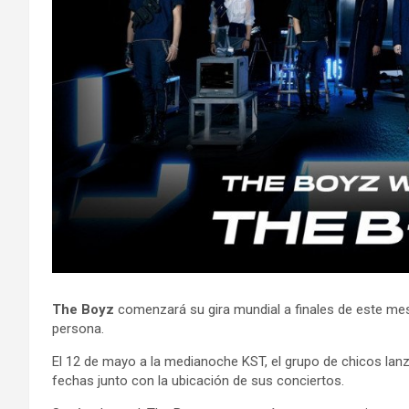
The Boyz
comenzará su gira mundial a finales de este mes
persona.
El 12 de mayo a la medianoche KST, el grupo de chicos lanzó
fechas junto con la ubicación de sus conciertos.