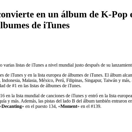
onvierte en un álbum de K-Pop en
 álbumes de iTunes
 varias listas de iTunes a nivel mundial justo después de su lanzamiento 
es de iTunes y en la lista europea de álbumes de iTunes. El álbum alcan
 Indonesia, Malasia, México, Perú, Filipinas, Singapur, Taiwán y más, a
ad de #1 en las listas de álbumes de iTunes.
 16 en la lista mundial de canciones de iTunes y entró en la lista europ
ía y más. Además, las pistas del lado B del álbum también entraron en 
«
Decanting
» en el puesto 134, «
Moment
» en el #139.