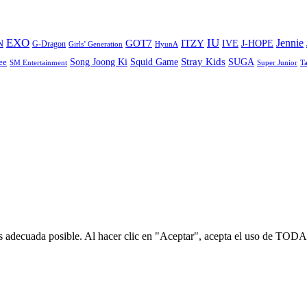
EXO
IU
ITZY
Jennie
N
GOT7
IVE
J-HOPE
G-Dragon
Girls’ Generation
HyunA
Stray Kids
Song Joong Ki
SUGA
ee
Squid Game
SM Entertainment
Super Junior
T
s adecuada posible. Al hacer clic en "Aceptar", acepta el uso de TODA