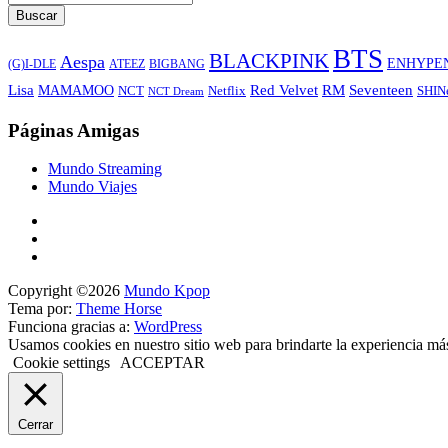
Buscar
BTS
BLACKPINK
Aespa
ENHYPE
ATEEZ
BIGBANG
(G)I-DLE
Lisa
Red Velvet
RM
Seventeen
MAMAMOO
NCT
SHIN
Netflix
NCT Dream
Páginas Amigas
Mundo Streaming
Mundo Viajes
Copyright ©2026
Mundo Kpop
Tema por:
Theme Horse
Funciona gracias a:
WordPress
Usamos cookies en nuestro sitio web para brindarte la experiencia má
Cookie settings
ACCEPTAR
Cerrar