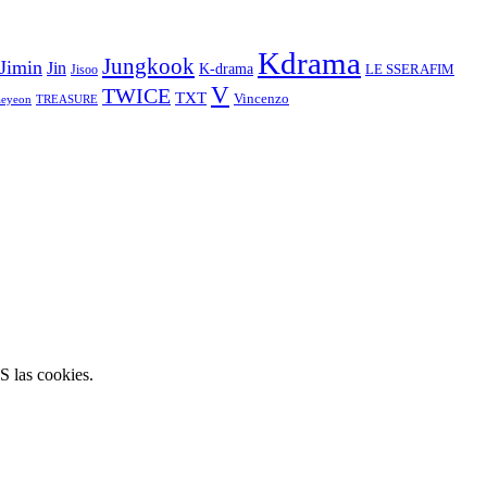
Kdrama
Jungkook
Jimin
Jin
K-drama
LE SSERAFIM
Jisoo
V
TWICE
TXT
Vincenzo
aeyeon
TREASURE
S las cookies.