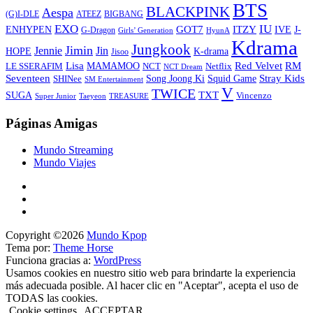
BTS
BLACKPINK
Aespa
ATEEZ
BIGBANG
(G)I-DLE
EXO
IU
ITZY
ENHYPEN
GOT7
IVE
J-
G-Dragon
Girls’ Generation
HyunA
Kdrama
Jungkook
Jimin
Jin
Jennie
HOPE
K-drama
Jisoo
Lisa
Red Velvet
RM
MAMAMOO
NCT
LE SSERAFIM
Netflix
NCT Dream
Stray Kids
Seventeen
Song Joong Ki
SHINee
Squid Game
SM Entertainment
V
TWICE
TXT
SUGA
Vincenzo
Super Junior
Taeyeon
TREASURE
Páginas Amigas
Mundo Streaming
Mundo Viajes
Copyright ©2026
Mundo Kpop
Tema por:
Theme Horse
Funciona gracias a:
WordPress
Usamos cookies en nuestro sitio web para brindarte la experiencia
más adecuada posible. Al hacer clic en "Aceptar", acepta el uso de
TODAS las cookies.
Cookie settings
ACCEPTAR