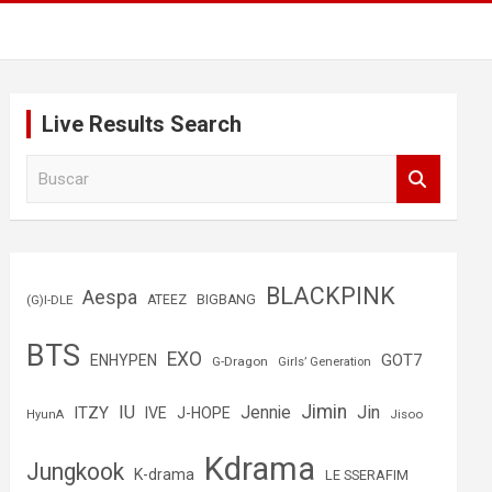
Live Results Search
B
u
s
c
a
r
BLACKPINK
Aespa
(G)I-DLE
ATEEZ
BIGBANG
BTS
EXO
GOT7
ENHYPEN
G-Dragon
Girls’ Generation
Jimin
IU
Jin
ITZY
Jennie
IVE
J-HOPE
Jisoo
HyunA
Kdrama
Jungkook
K-drama
LE SSERAFIM