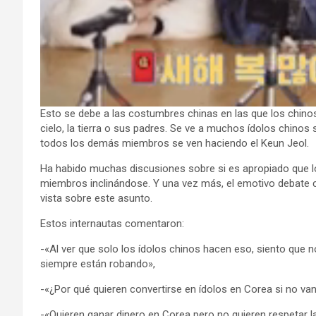
Esto se debe a las costumbres chinas en las que los chino
cielo, la tierra o sus padres. Se ve a muchos ídolos chinos
todos los demás miembros se ven haciendo el Keun Jeol.
Ha habido muchas discusiones sobre si es apropiado que lo
miembros inclinándose. Y una vez más, el emotivo debate 
vista sobre este asunto.
Estos internautas comentaron:
-«Al ver que solo los ídolos chinos hacen eso, siento que n
siempre están robando»,
-«¿Por qué quieren convertirse en ídolos en Corea si no van
-«Quieren ganar dinero en Corea pero no quieren respetar l