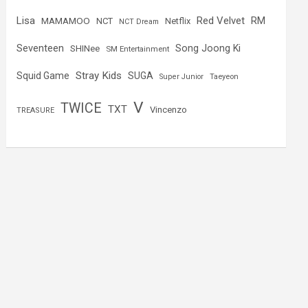
Lisa
Red Velvet
RM
MAMAMOO
NCT
Netflix
NCT Dream
Seventeen
Song Joong Ki
SHINee
SM Entertainment
Stray Kids
Squid Game
SUGA
Super Junior
Taeyeon
V
TWICE
TXT
Vincenzo
TREASURE