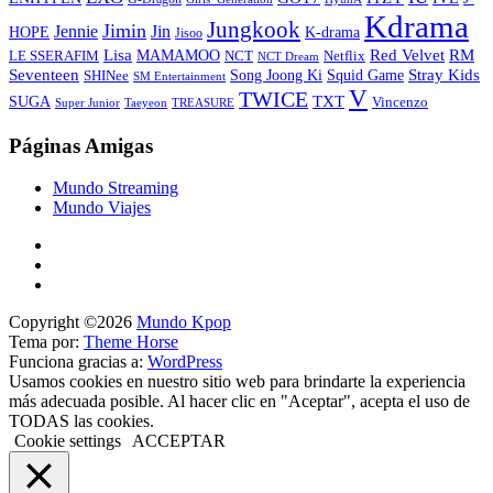
Kdrama
Jungkook
Jimin
Jin
Jennie
HOPE
K-drama
Jisoo
Lisa
Red Velvet
RM
MAMAMOO
NCT
LE SSERAFIM
Netflix
NCT Dream
Stray Kids
Seventeen
Song Joong Ki
SHINee
Squid Game
SM Entertainment
V
TWICE
TXT
SUGA
Vincenzo
Super Junior
Taeyeon
TREASURE
Páginas Amigas
Mundo Streaming
Mundo Viajes
Copyright ©2026
Mundo Kpop
Tema por:
Theme Horse
Funciona gracias a:
WordPress
Usamos cookies en nuestro sitio web para brindarte la experiencia
más adecuada posible. Al hacer clic en "Aceptar", acepta el uso de
TODAS las cookies.
Cookie settings
ACCEPTAR