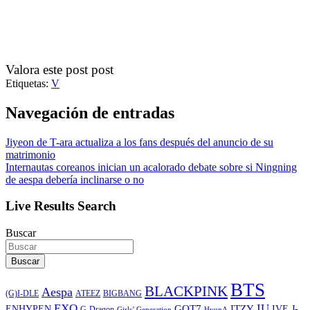
Valora este post post
Etiquetas:
V
Navegación de entradas
Jiyeon de T-ara actualiza a los fans después del anuncio de su
matrimonio
Internautas coreanos inician un acalorado debate sobre si Ningning
de aespa debería inclinarse o no
Live Results Search
Buscar
Buscar
BTS
BLACKPINK
Aespa
ATEEZ
BIGBANG
(G)I-DLE
EXO
IU
ITZY
ENHYPEN
GOT7
IVE
J-
G-Dragon
Girls’ Generation
HyunA