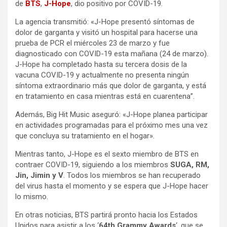
de
BTS
,
J-Hope
, dio positivo por COVID-19.
La agencia transmitió: «J-Hope presentó síntomas de
dolor de garganta y visitó un hospital para hacerse una
prueba de PCR el miércoles 23 de marzo y fue
diagnosticado con COVID-19 esta mañana (24 de marzo).
J-Hope ha completado hasta su tercera dosis de la
vacuna COVID-19 y actualmente no presenta ningún
síntoma extraordinario más que dolor de garganta, y está
en tratamiento en casa mientras está en cuarentena”.
Además, Big Hit Music aseguró: «J-Hope planea participar
en actividades programadas para el próximo mes una vez
que concluya su tratamiento en el hogar».
Mientras tanto, J-Hope es el sexto miembro de BTS en
contraer COVID-19, siguiendo a los miembros
SUGA, RM,
Jin, Jimin y V
. Todos los miembros se han recuperado
del virus hasta el momento y se espera que J-Hope hacer
lo mismo.
En otras noticias, BTS partirá pronto hacia los Estados
Unidos para asistir a los ‘
64th Grammy Awards
‘, que se