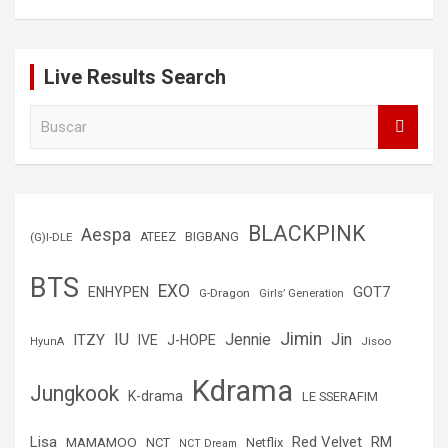
Live Results Search
B
u
s
c
a
r
BLACKPINK
Aespa
(G)I-DLE
ATEEZ
BIGBANG
BTS
EXO
GOT7
ENHYPEN
G-Dragon
Girls’ Generation
Jimin
IU
Jin
ITZY
Jennie
IVE
J-HOPE
Jisoo
HyunA
Kdrama
Jungkook
K-drama
LE SSERAFIM
Lisa
Red Velvet
RM
MAMAMOO
NCT
Netflix
NCT Dream