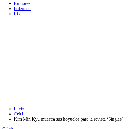
Rumores
Polémica
Listas
Inicio
Celeb
Kim Min Kyu muestra sus hoyuelos para la revista ‘Singles’
Celeb