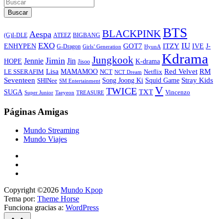
Buscar
BTS
BLACKPINK
Aespa
ATEEZ
BIGBANG
(G)I-DLE
EXO
IU
ITZY
ENHYPEN
GOT7
IVE
J-
G-Dragon
Girls’ Generation
HyunA
Kdrama
Jungkook
Jimin
Jin
Jennie
HOPE
K-drama
Jisoo
Lisa
Red Velvet
RM
MAMAMOO
NCT
LE SSERAFIM
Netflix
NCT Dream
Stray Kids
Seventeen
Song Joong Ki
SHINee
Squid Game
SM Entertainment
V
TWICE
TXT
SUGA
Vincenzo
Super Junior
Taeyeon
TREASURE
Páginas Amigas
Mundo Streaming
Mundo Viajes
Copyright ©2026
Mundo Kpop
Tema por:
Theme Horse
Funciona gracias a:
WordPress