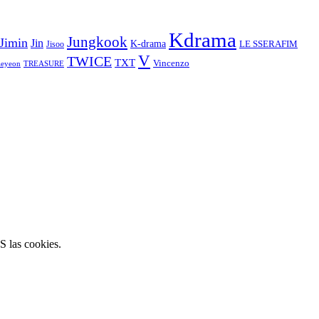
Kdrama
Jungkook
Jimin
Jin
K-drama
LE SSERAFIM
Jisoo
V
TWICE
TXT
Vincenzo
aeyeon
TREASURE
S las cookies.