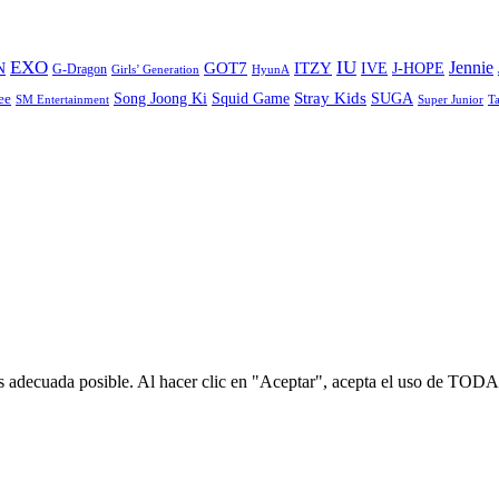
EXO
IU
ITZY
Jennie
N
GOT7
IVE
J-HOPE
G-Dragon
Girls’ Generation
HyunA
Stray Kids
Song Joong Ki
SUGA
ee
Squid Game
SM Entertainment
Super Junior
T
s adecuada posible. Al hacer clic en "Aceptar", acepta el uso de TODA