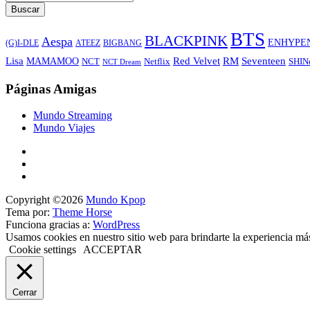
Buscar
BTS
BLACKPINK
Aespa
ENHYPE
ATEEZ
BIGBANG
(G)I-DLE
Lisa
Red Velvet
RM
Seventeen
MAMAMOO
NCT
SHIN
Netflix
NCT Dream
Páginas Amigas
Mundo Streaming
Mundo Viajes
Copyright ©2026
Mundo Kpop
Tema por:
Theme Horse
Funciona gracias a:
WordPress
Usamos cookies en nuestro sitio web para brindarte la experiencia má
Cookie settings
ACCEPTAR
Cerrar