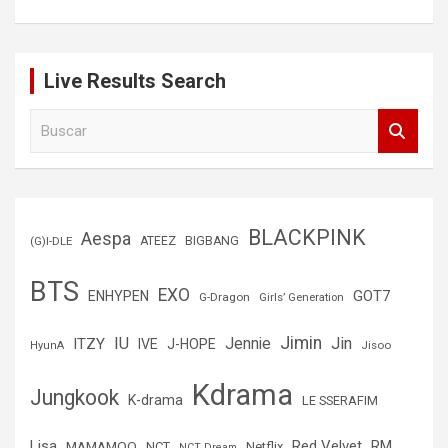
Live Results Search
B
u
s
c
a
r
BLACKPINK
Aespa
(G)I-DLE
ATEEZ
BIGBANG
BTS
EXO
GOT7
ENHYPEN
G-Dragon
Girls’ Generation
Jimin
IU
Jin
ITZY
Jennie
IVE
J-HOPE
Jisoo
HyunA
Kdrama
Jungkook
K-drama
LE SSERAFIM
Lisa
Red Velvet
RM
MAMAMOO
NCT
Netflix
NCT Dream