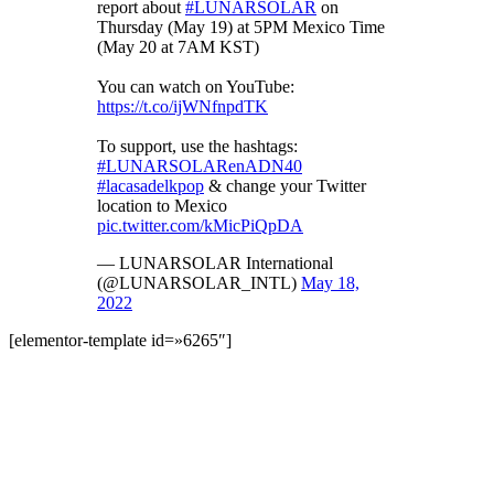
report about
#LUNARSOLAR
on
Thursday (May 19) at 5PM Mexico Time
(May 20 at 7AM KST)
You can watch on YouTube:
https://t.co/ijWNfnpdTK
To support, use the hashtags:
#LUNARSOLARenADN40
#lacasadelkpop
& change your Twitter
location to Mexico
pic.twitter.com/kMicPiQpDA
— LUNARSOLAR International
(@LUNARSOLAR_INTL)
May 18,
2022
[elementor-template id=»6265″]