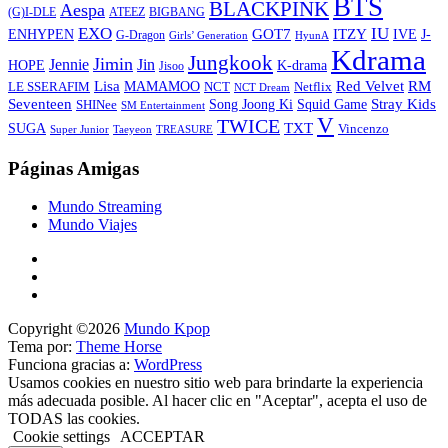
BTS
BLACKPINK
Aespa
ATEEZ
BIGBANG
(G)I-DLE
EXO
IU
ITZY
ENHYPEN
GOT7
IVE
J-
G-Dragon
Girls’ Generation
HyunA
Kdrama
Jungkook
Jimin
Jin
Jennie
HOPE
K-drama
Jisoo
Lisa
Red Velvet
RM
MAMAMOO
NCT
LE SSERAFIM
Netflix
NCT Dream
Stray Kids
Seventeen
Song Joong Ki
SHINee
Squid Game
SM Entertainment
V
TWICE
TXT
SUGA
Vincenzo
Super Junior
Taeyeon
TREASURE
Páginas Amigas
Mundo Streaming
Mundo Viajes
Copyright ©2026
Mundo Kpop
Tema por:
Theme Horse
Funciona gracias a:
WordPress
Usamos cookies en nuestro sitio web para brindarte la experiencia
más adecuada posible. Al hacer clic en "Aceptar", acepta el uso de
TODAS las cookies.
Cookie settings
ACCEPTAR