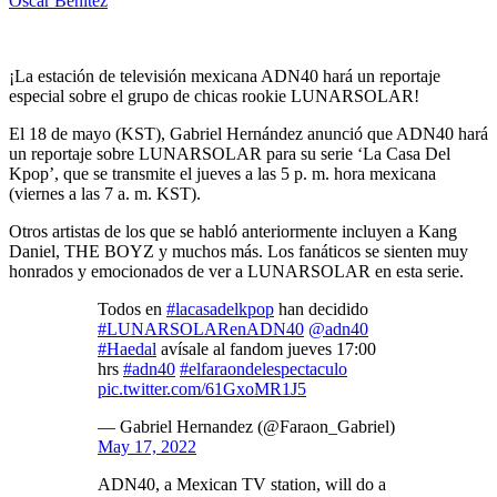
Oscar Benitez
¡La estación de televisión mexicana ADN40 hará un reportaje
especial sobre el grupo de chicas rookie LUNARSOLAR!
El 18 de mayo (KST), Gabriel Hernández anunció que ADN40 hará
un reportaje sobre LUNARSOLAR para su serie ‘La Casa Del
Kpop’, que se transmite el jueves a las 5 p. m. hora mexicana
(viernes a las 7 a. m. KST).
Otros artistas de los que se habló anteriormente incluyen a Kang
Daniel, THE BOYZ y muchos más. Los fanáticos se sienten muy
honrados y emocionados de ver a LUNARSOLAR en esta serie.
Todos en
#lacasadelkpop
han decidido
#LUNARSOLARenADN40
@adn40
#Haedal
avísale al fandom jueves 17:00
hrs
#adn40
#elfaraondelespectaculo
pic.twitter.com/61GxoMR1J5
— Gabriel Hernandez (@Faraon_Gabriel)
May 17, 2022
ADN40, a Mexican TV station, will do a