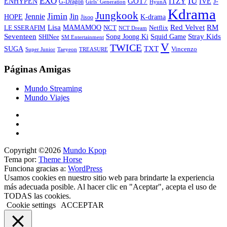
EXO
IU
ITZY
ENHYPEN
GOT7
IVE
J-
G-Dragon
Girls’ Generation
HyunA
Kdrama
Jungkook
Jimin
Jin
Jennie
HOPE
K-drama
Jisoo
Lisa
Red Velvet
RM
MAMAMOO
NCT
LE SSERAFIM
Netflix
NCT Dream
Stray Kids
Seventeen
Song Joong Ki
SHINee
Squid Game
SM Entertainment
V
TWICE
TXT
SUGA
Vincenzo
Super Junior
Taeyeon
TREASURE
Páginas Amigas
Mundo Streaming
Mundo Viajes
Copyright ©2026
Mundo Kpop
Tema por:
Theme Horse
Funciona gracias a:
WordPress
Usamos cookies en nuestro sitio web para brindarte la experiencia
más adecuada posible. Al hacer clic en "Aceptar", acepta el uso de
TODAS las cookies.
Cookie settings
ACCEPTAR