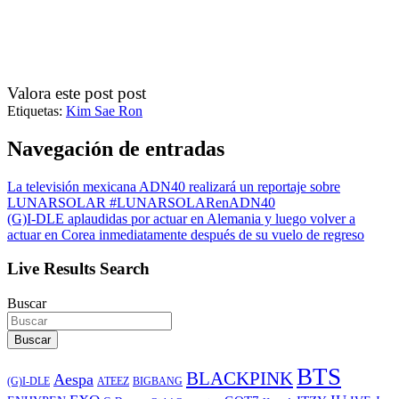
Valora este post post
Etiquetas:
Kim Sae Ron
Navegación de entradas
La televisión ​​mexicana ADN40 realizará un reportaje sobre
LUNARSOLAR #LUNARSOLARenADN40
(G)I-DLE aplaudidas por actuar en Alemania y luego volver a
actuar en Corea inmediatamente después de su vuelo de regreso
Live Results Search
Buscar
Buscar
BTS
BLACKPINK
Aespa
ATEEZ
BIGBANG
(G)I-DLE