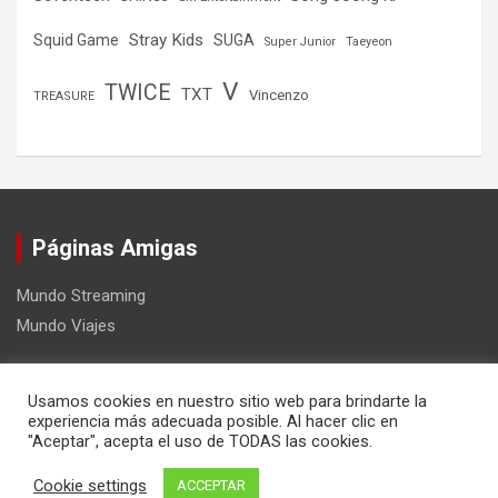
Stray Kids
Squid Game
SUGA
Super Junior
Taeyeon
V
TWICE
TXT
Vincenzo
TREASURE
Páginas Amigas
Mundo Streaming
Mundo Viajes
Usamos cookies en nuestro sitio web para brindarte la
experiencia más adecuada posible. Al hacer clic en
"Aceptar", acepta el uso de TODAS las cookies.
Copyright ©2026
Mundo Kpop
Tema por:
Theme Horse
Cookie settings
ACCEPTAR