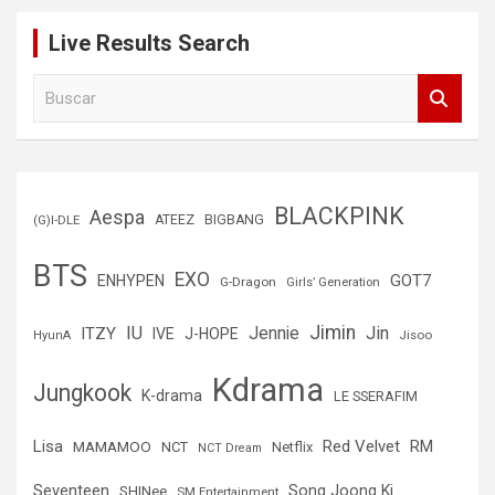
Live Results Search
B
u
s
c
a
r
BLACKPINK
Aespa
(G)I-DLE
ATEEZ
BIGBANG
BTS
EXO
GOT7
ENHYPEN
G-Dragon
Girls’ Generation
Jimin
IU
Jin
ITZY
Jennie
IVE
J-HOPE
Jisoo
HyunA
Kdrama
Jungkook
K-drama
LE SSERAFIM
Lisa
Red Velvet
RM
MAMAMOO
NCT
Netflix
NCT Dream
Seventeen
Song Joong Ki
SHINee
SM Entertainment