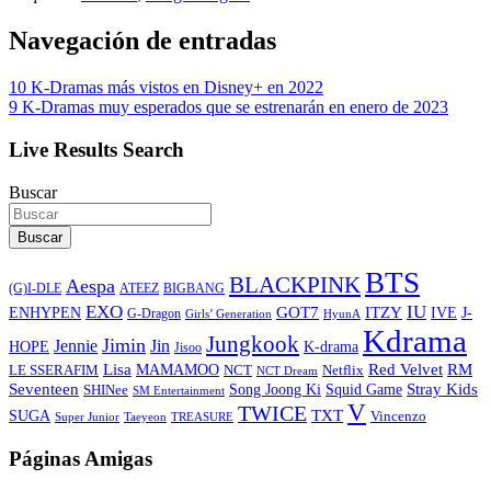
Navegación de entradas
10 K-Dramas más vistos en Disney+ en 2022
9 K-Dramas muy esperados que se estrenarán en enero de 2023
Live Results Search
Buscar
Buscar
BTS
BLACKPINK
Aespa
ATEEZ
BIGBANG
(G)I-DLE
EXO
IU
ITZY
ENHYPEN
GOT7
IVE
J-
G-Dragon
Girls’ Generation
HyunA
Kdrama
Jungkook
Jimin
Jin
Jennie
HOPE
K-drama
Jisoo
Lisa
Red Velvet
RM
MAMAMOO
NCT
LE SSERAFIM
Netflix
NCT Dream
Stray Kids
Seventeen
Song Joong Ki
SHINee
Squid Game
SM Entertainment
V
TWICE
TXT
SUGA
Vincenzo
Super Junior
Taeyeon
TREASURE
Páginas Amigas