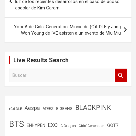
de
luz de los recientes desarrollos en el caso de acoso
escolar de Kim Garam
entradas
YoonA de Girls’ Generation, Minnie de (G)I-DLE y Jang
Won Young de IVE asisten a un evento de Miu Miu
Live Results Search
B
u
s
c
a
r
BLACKPINK
Aespa
(G)I-DLE
ATEEZ
BIGBANG
BTS
EXO
GOT7
ENHYPEN
G-Dragon
Girls’ Generation