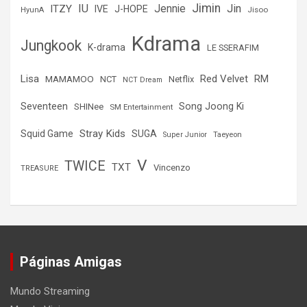
Jimin
IU
Jin
ITZY
Jennie
IVE
J-HOPE
Jisoo
HyunA
Kdrama
Jungkook
K-drama
LE SSERAFIM
Lisa
Red Velvet
RM
MAMAMOO
NCT
Netflix
NCT Dream
Seventeen
Song Joong Ki
SHINee
SM Entertainment
Stray Kids
Squid Game
SUGA
Super Junior
Taeyeon
V
TWICE
TXT
Vincenzo
TREASURE
Páginas Amigas
Mundo Streaming