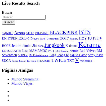
Live Results Search
Buscar
Buscar
BTS
BLACKPINK
Aespa
ATEEZ
BIGBANG
(G)I-DLE
EXO
IU
ITZY
ENHYPEN
GOT7
IVE
J-
G-Dragon
Girls’ Generation
HyunA
Kdrama
Jungkook
Jimin
Jin
Jennie
HOPE
K-drama
Jisoo
Lisa
Red Velvet
RM
MAMAMOO
NCT
LE SSERAFIM
Netflix
NCT Dream
Stray Kids
Seventeen
Song Joong Ki
SHINee
Squid Game
SM Entertainment
V
TWICE
TXT
SUGA
Vincenzo
Super Junior
Taeyeon
TREASURE
Páginas Amigas
Mundo Streaming
Mundo Viajes