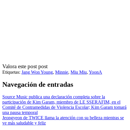
Valora este post post
Etiquetas:
Jang Won Young
,
Minnie
,
Miu Miu
,
YoonA
Navegación de entradas
Source Music publica una declaración completa sobre la
participación de Kim Garam, miembro de LE SSERAFIM, en el
Comité de Contramedidas de Violencia Escolar; Kim Garam tomará
una pausa temporal
Jeongyeon de TWICE llama la atención con su belleza mientras se
ve más saludable y feliz