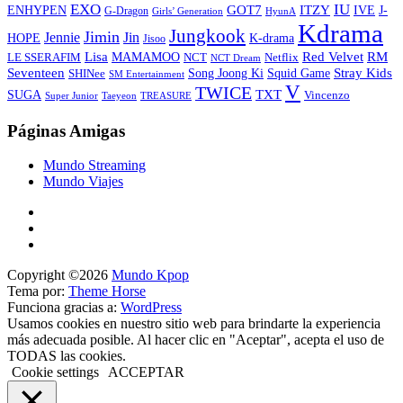
EXO
IU
ITZY
ENHYPEN
GOT7
IVE
J-
G-Dragon
Girls’ Generation
HyunA
Kdrama
Jungkook
Jimin
Jin
Jennie
HOPE
K-drama
Jisoo
Lisa
Red Velvet
RM
MAMAMOO
NCT
LE SSERAFIM
Netflix
NCT Dream
Stray Kids
Seventeen
Song Joong Ki
SHINee
Squid Game
SM Entertainment
V
TWICE
TXT
SUGA
Vincenzo
Super Junior
Taeyeon
TREASURE
Páginas Amigas
Mundo Streaming
Mundo Viajes
Copyright ©2026
Mundo Kpop
Tema por:
Theme Horse
Funciona gracias a:
WordPress
Usamos cookies en nuestro sitio web para brindarte la experiencia
más adecuada posible. Al hacer clic en "Aceptar", acepta el uso de
TODAS las cookies.
Cookie settings
ACCEPTAR