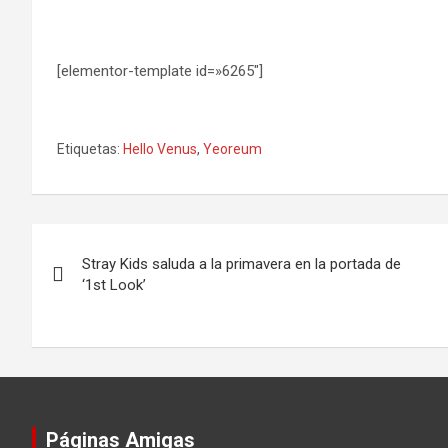
[elementor-template id=»6265″]
Etiquetas:
Hello Venus
,
Yeoreum
Navegación
Stray Kids saluda a la primavera en la portada de
de
‘1st Look’
entradas
Páginas Amigas