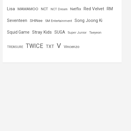
Lisa
Red Velvet
RM
MAMAMOO
NCT
Netflix
NCT Dream
Seventeen
Song Joong Ki
SHINee
SM Entertainment
Stray Kids
Squid Game
SUGA
Super Junior
Taeyeon
V
TWICE
TXT
Vincenzo
TREASURE