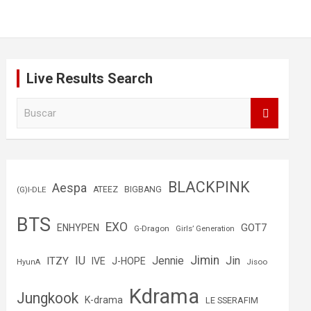
Live Results Search
B
u
s
c
a
r
BLACKPINK
Aespa
(G)I-DLE
ATEEZ
BIGBANG
BTS
EXO
GOT7
ENHYPEN
G-Dragon
Girls’ Generation
Jimin
IU
Jin
ITZY
Jennie
IVE
J-HOPE
Jisoo
HyunA
Kdrama
Jungkook
K-drama
LE SSERAFIM