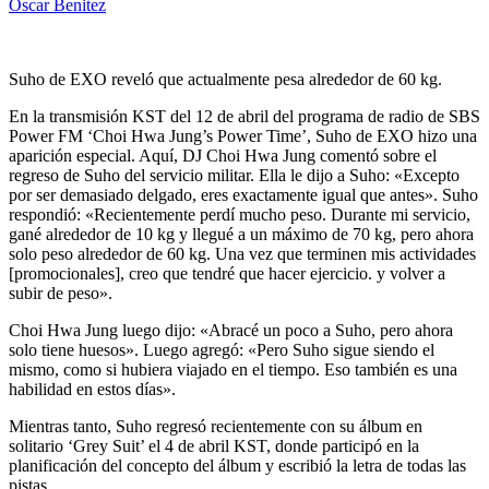
Oscar Benitez
Suho de EXO reveló que actualmente pesa alrededor de 60 kg.
En la transmisión KST del 12 de abril del programa de radio de SBS
Power FM ‘Choi Hwa Jung’s Power Time’, Suho de EXO hizo una
aparición especial. Aquí, DJ Choi Hwa Jung comentó sobre el
regreso de Suho del servicio militar. Ella le dijo a Suho: «Excepto
por ser demasiado delgado, eres exactamente igual que antes». Suho
respondió: «Recientemente perdí mucho peso. Durante mi servicio,
gané alrededor de 10 kg y llegué a un máximo de 70 kg, pero ahora
solo peso alrededor de 60 kg. Una vez que terminen mis actividades
[promocionales], creo que tendré que hacer ejercicio. y volver a
subir de peso».
Choi Hwa Jung luego dijo: «Abracé un poco a Suho, pero ahora
solo tiene huesos». Luego agregó: «Pero Suho sigue siendo el
mismo, como si hubiera viajado en el tiempo. Eso también es una
habilidad en estos días».
Mientras tanto, Suho regresó recientemente con su álbum en
solitario ‘Grey Suit’ el 4 de abril KST, donde participó en la
planificación del concepto del álbum y escribió la letra de todas las
pistas.