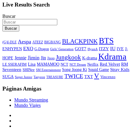
Live Results Search
Buscar
Buscar
BTS
BLACKPINK
Aespa
ATEEZ
BIGBANG
(G)I-DLE
EXO
IU
ITZY
ENHYPEN
GOT7
IVE
J-
G-Dragon
Girls’ Generation
HyunA
Kdrama
Jungkook
Jimin
Jin
Jennie
HOPE
K-drama
Jisoo
Lisa
Red Velvet
RM
MAMAMOO
NCT
LE SSERAFIM
Netflix
NCT Dream
Stray Kids
Seventeen
Song Joong Ki
SHINee
Squid Game
SM Entertainment
V
TWICE
TXT
SUGA
Vincenzo
Super Junior
Taeyeon
TREASURE
Páginas Amigas
Mundo Streaming
Mundo Viajes