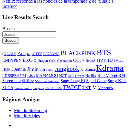
Netflix responde a las noticias de la temporada 2 de ‘Single’s
Inferno’
Live Results Search
Buscar
Buscar
BTS
BLACKPINK
Aespa
ATEEZ
BIGBANG
(G)I-DLE
EXO
IU
ITZY
ENHYPEN
GOT7
IVE
J-
G-Dragon
Girls’ Generation
HyunA
Kdrama
Jungkook
Jimin
Jin
Jennie
HOPE
K-drama
Jisoo
Lisa
Red Velvet
RM
MAMAMOO
NCT
LE SSERAFIM
Netflix
NCT Dream
Stray Kids
Seventeen
Song Joong Ki
SHINee
Squid Game
SM Entertainment
V
TWICE
TXT
SUGA
Vincenzo
Super Junior
Taeyeon
TREASURE
Páginas Amigas
Mundo Streaming
Mundo Viajes